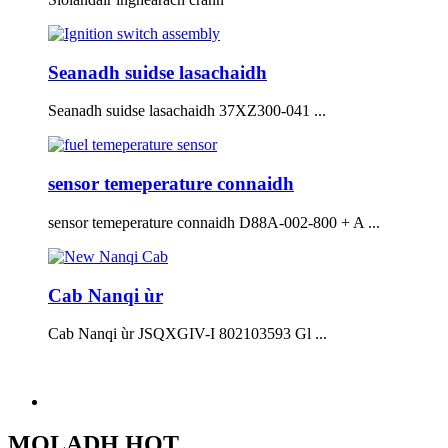
Seanadh suidse lasachaidh
Seanadh suidse lasachaidh 37XZ300-041 ...
sensor temeperature connaidh
sensor temeperature connaidh D88A-002-800 + A ...
Cab Nanqi ùr
Cab Nanqi ùr JSQXGIV-I 802103593 Gl ...
MOLADH HOT