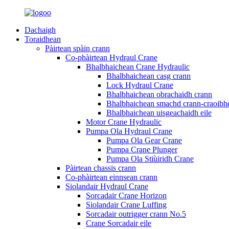
Dachaigh
Toraidhean
Pàirtean spàin crann
Co-phàirtean Hydraul Crane
Bhalbhaichean Crane Hydraulic
Bhalbhaichean casg crann
Lock Hydraul Crane
Bhalbhaichean obrachaidh crann
Bhalbhaichean smachd crann-craoibh
Bhalbhaichean uisgeachaidh eile
Motor Crane Hydraulic
Pumpa Ola Hydraul Crane
Pumpa Ola Gear Crane
Pumpa Crane Plunger
Pumpa Ola Stiùiridh Crane
Pàirtean chassis crann
Co-phàirtean einnsean crann
Siolandair Hydraul Crane
Sorcadair Crane Horizon
Siolandair Crane Luffing
Sorcadair outrigger crann No.5
Crane Sorcadair eile