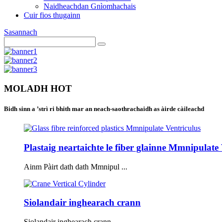
Naidheachdan Gnìomhachais
Cuir fios thugainn
Sasannach
MOLADH HOT
Bidh sinn a ’strì ri bhith mar an neach-saothrachaidh as àirde càileachd
Plastaig neartaichte le fiber glainne Mmnipulate V
Ainm Pàirt dath dath Mmnipul ...
Siolandair inghearach crann
Siolandair inghearach crann