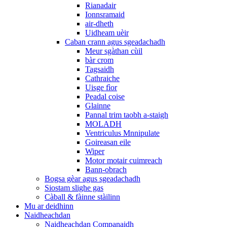
Rianadair
Ionnsramaid
air-dheth
Uidheam uèir
Caban crann agus sgeadachadh
Meur sgàthan cùil
bàr crom
Tagsaidh
Cathraiche
Uisge fìor
Peadal coise
Glainne
Pannal trim taobh a-staigh
MOLADH
Ventriculus Mnnipulate
Goireasan eile
Wiper
Motor motair cuimreach
Bann-obrach
Bogsa gèar agus sgeadachadh
Siostam slighe gas
Càball & fàinne stàilinn
Mu ar deidhinn
Naidheachdan
Naidheachdan Companaidh