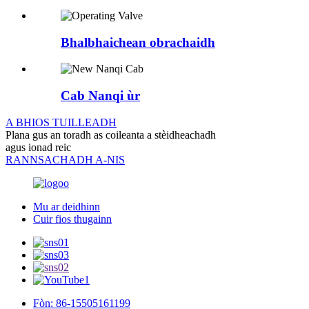
Bhalbhaichean obrachaidh
Cab Nanqi ùr
A BHIOS TUILLEADH
Plana gus an toradh as coileanta a stèidheachadh
agus ionad reic
RANNSACHADH A-NIS
Mu ar deidhinn
Cuir fios thugainn
Fòn: 86-15505161199