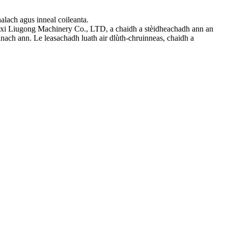
lach agus inneal coileanta.
xi Liugong Machinery Co., LTD, a chaidh a stèidheachadh ann an
nnach ann. Le leasachadh luath air dlùth-chruinneas, chaidh a