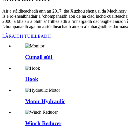
Air a stèidheachadh ann an 2017, tha Xuzhou sheng si da Machinery C
Is e ro-shealbhadair a ’chompanaidh aon de na ciad luchd-cuairte
2000, a bha air a bhith a’ frithealadh a ’mhargaidh dachaigheil airso
’chompanaidh againn a stèidheachadh airson a’ mhargaidh eadar-nàis
LÀRAICH TUILLEADH
Cumail sùil
Hook
Motor Hydraulic
Winch Reducer