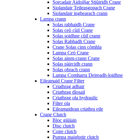
Sorcadair Aidoiljar Stiùiridh Crane
Siolandair Teileasgopach Crane
Siolandair inghearach crann
Lampa crann
Solas rabhaidh Crane
Solas ceò cùil Crane
Solas soidhne cùil crann
Solas Rabhadh Crane
Crane Solas cinn còmhla
Lampa Ceò Crane
Solas ainm-crann Crane
Solas pàircidh crann
Solas obrach crann
Lampa Comharra Deireadh-loidhne
Eileamaid Crane Filter
Criathrag adhair
Criathrag dìosail
Criathrag ola hydraulic
Filter ola
Eileamaidean criathra eile
Crane Clutch
Bloc giùlain
Disc clutch
Coire clutch
Pumpa maighstir clutch