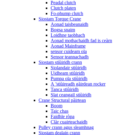
Peadal clutch
Clutch platen
Fo-phump clutch
Siostam Torque Crane
Aonad taisbeanaidh
Bogsa snaim
Loidhne taobhach
Aonad mothachaidh fad is ceàrn
Aonad Mainframe
sensor cuideam ola
Sensor teannachadh
Siostam stiùiridh crann
Siolandair stiùiridh
Uidheam stiùiridh
Pumpa ola stiùiridh
A ’stiùireadh gàirdean rocker
Tanca stiùiridh
Slat ceangail stiùiridh
Crane Structural pàirtean
Boom
Taic chas
Faidhle ròpa
Clàr cuairteachaidh
Pulley crann agus sleamhnag
Siostam dealain crann