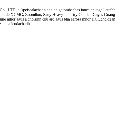
o., LTD, a ’speisealachadh ann an gnìomhachas innealan togail cunbha
achaidh de XCMG, Zoomlion, Sany Heavy Industry Co., LTD agus Guang
n ùine mhòr agus a choisinn cliù àrd agus bha earbsa mhòr aig luchd-cea
eanta a leudachadh.