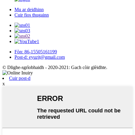
Mu ar deidhinn
Cuir fios thugainn
Fòn: 86-15505161199
Post-d: eyuzjt@gmail.com
© Dlighe-sgrìobhaidh - 2020-2021: Gach còir glèidhte.
Cuir post-d
x