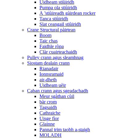
Uidheam stiùiridh
Pumpa ola stiùiridh
A ’stiùireadh gàirdean rocker
Tanca stiùiridh
Slat ceangail stiùiridh
Crane Structural pàirtean
Boom
Taic chas
Faidhle ròpa
Clàr cuairteachaidh
Pulley crann agus sleamhnag
Siostam dealain crann
Rianadair
Ionnsramaid
air-dheth
Uidheam uèir
Caban crann agus sgeadachadh
Meur sgàthan cùil
bàr crom
Tagsaidh
Cathraiche
Uisge fìor
Glainne
Pannal trim taobh a-staigh
MOLADH