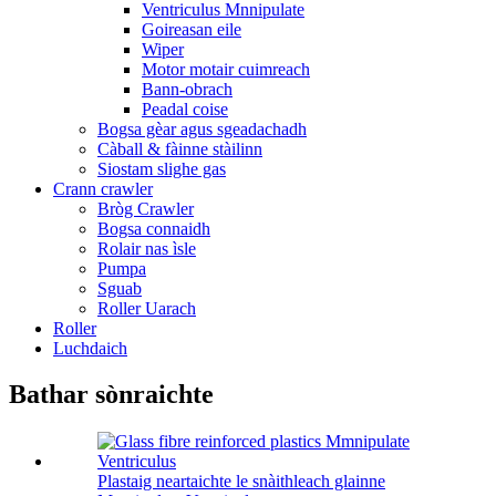
Ventriculus Mnnipulate
Goireasan eile
Wiper
Motor motair cuimreach
Bann-obrach
Peadal coise
Bogsa gèar agus sgeadachadh
Càball & fàinne stàilinn
Siostam slighe gas
Crann crawler
Bròg Crawler
Bogsa connaidh
Rolair nas ìsle
Pumpa
Sguab
Roller Uarach
Roller
Luchdaich
Bathar sònraichte
Plastaig neartaichte le snàithleach glainne