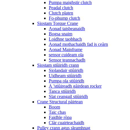
Pumpa maighstir clutch
Peadal clutch
Clutch platen
Fo-phump clutch
Siostam Torque Crane
Aonad taisbeanaidh
Bogsa snaim
Loidhne taobhach
Aonad mothachaidh fad is ceàrn
Aonad Mainframe
sensor cuideam ola
Sensor teannachadh
Siostam stiùiridh crann
Siolandair stiùiridh
Uidheam stiùiridh
Pumpa ola stiùiridh
A ’stiùireadh gàirdean rocker
Tanca stiùiridh
Slat ceangail stiùiridh
Crane Structural pàirtean
Boom
Taic chas
Faidhle ròpa
Clàr cuairteachaidh
Pulley crann agus sleamhnag