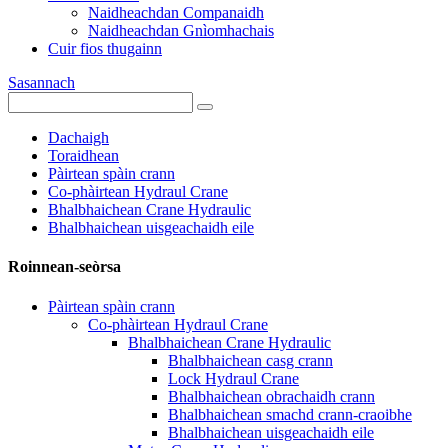
Naidheachdan Companaidh
Naidheachdan Gnìomhachais
Cuir fios thugainn
Sasannach
Dachaigh
Toraidhean
Pàirtean spàin crann
Co-phàirtean Hydraul Crane
Bhalbhaichean Crane Hydraulic
Bhalbhaichean uisgeachaidh eile
Roinnean-seòrsa
Pàirtean spàin crann
Co-phàirtean Hydraul Crane
Bhalbhaichean Crane Hydraulic
Bhalbhaichean casg crann
Lock Hydraul Crane
Bhalbhaichean obrachaidh crann
Bhalbhaichean smachd crann-craoibhe
Bhalbhaichean uisgeachaidh eile