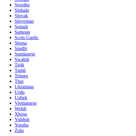
Sesotho
Sinhala
Slovak
Slovenian
Somali
Samoan
Scots Gaelic
Shona
Sindhi
Sundanese
Swahili
Tajik
Tamil
Telugu
Thai
Ukrainian
Urdu
Uzbek
Vietnamese
Welsh
Xhosa
Yiddish
Yoruba
Zulu