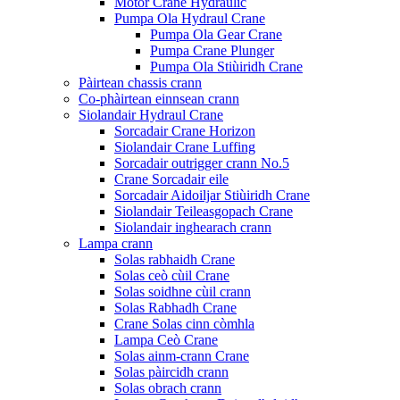
Motor Crane Hydraulic
Pumpa Ola Hydraul Crane
Pumpa Ola Gear Crane
Pumpa Crane Plunger
Pumpa Ola Stiùiridh Crane
Pàirtean chassis crann
Co-phàirtean einnsean crann
Siolandair Hydraul Crane
Sorcadair Crane Horizon
Siolandair Crane Luffing
Sorcadair outrigger crann No.5
Crane Sorcadair eile
Sorcadair Aidoiljar Stiùiridh Crane
Siolandair Teileasgopach Crane
Siolandair inghearach crann
Lampa crann
Solas rabhaidh Crane
Solas ceò cùil Crane
Solas soidhne cùil crann
Solas Rabhadh Crane
Crane Solas cinn còmhla
Lampa Ceò Crane
Solas ainm-crann Crane
Solas pàircidh crann
Solas obrach crann