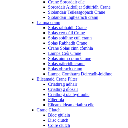
Crane Sorcadair eile
Sorcadair Aidoiljar Stiùiridh Crane
Siolandair Teileasgopach Crane
Siolandair inghearach crann
Lampa crann
Solas rabhaidh Crane
Solas ceò cùil Crane
Solas soidhne cùil crann
Solas Rabhadh Crane
Crane Solas cinn còmhla
Lampa Ceò Crane
Solas ainm-crann Crane
Solas pàircidh crann
Solas obrach crann
Lampa Comharra Deireadh-loidhne
Eileamaid Crane Filter
Criathrag adhair
Criathrag dìosail
Criathrag ola hydraulic
Filter ola
Eileamaidean criathra eile
Crane Clutch
Bloc giùlain
Disc clutch
Coire clutch