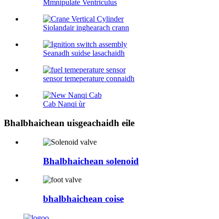
Mmnipulate Ventriculus
Siolandair inghearach crann
Seanadh suidse lasachaidh
sensor temeperature connaidh
Cab Nanqi ùr
Bhalbhaichean uisgeachaidh eile
Bhalbhaichean solenoid
bhalbhaichean coise