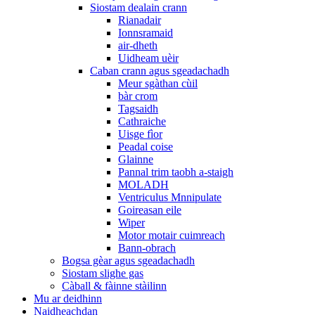
Siostam dealain crann
Rianadair
Ionnsramaid
air-dheth
Uidheam uèir
Caban crann agus sgeadachadh
Meur sgàthan cùil
bàr crom
Tagsaidh
Cathraiche
Uisge fìor
Peadal coise
Glainne
Pannal trim taobh a-staigh
MOLADH
Ventriculus Mnnipulate
Goireasan eile
Wiper
Motor motair cuimreach
Bann-obrach
Bogsa gèar agus sgeadachadh
Siostam slighe gas
Càball & fàinne stàilinn
Mu ar deidhinn
Naidheachdan