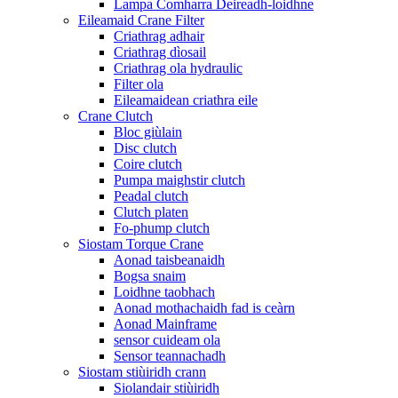
Lampa Comharra Deireadh-loidhne
Eileamaid Crane Filter
Criathrag adhair
Criathrag dìosail
Criathrag ola hydraulic
Filter ola
Eileamaidean criathra eile
Crane Clutch
Bloc giùlain
Disc clutch
Coire clutch
Pumpa maighstir clutch
Peadal clutch
Clutch platen
Fo-phump clutch
Siostam Torque Crane
Aonad taisbeanaidh
Bogsa snaim
Loidhne taobhach
Aonad mothachaidh fad is ceàrn
Aonad Mainframe
sensor cuideam ola
Sensor teannachadh
Siostam stiùiridh crann
Siolandair stiùiridh