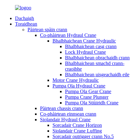
Dachaigh
Toraidhean
Pàirtean spàin crann
Co-phàirtean Hydraul Crane
Bhalbhaichean Crane Hydraulic
Bhalbhaichean casg crann
Lock Hydraul Crane
Bhalbhaichean obrachaidh crann
Bhalbhaichean smachd crann-
craoibhe
Bhalbhaichean uisgeachaidh eile
Motor Crane Hydraulic
Pumpa Ola Hydraul Crane
Pumpa Ola Gear Crane
Pumpa Crane Plunger
Pumpa Ola Stiùiridh Crane
Pàirtean chassis crann
Co-phàirtean einnsean crann
Siolandair Hydraul Crane
Sorcadair Crane Horizon
Siolandair Crane Luffing
Sorcadair outrigger crann No.5