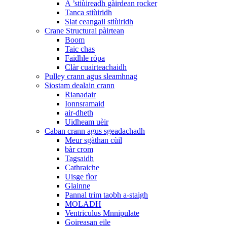
A ’stiùireadh gàirdean rocker
Tanca stiùiridh
Slat ceangail stiùiridh
Crane Structural pàirtean
Boom
Taic chas
Faidhle ròpa
Clàr cuairteachaidh
Pulley crann agus sleamhnag
Siostam dealain crann
Rianadair
Ionnsramaid
air-dheth
Uidheam uèir
Caban crann agus sgeadachadh
Meur sgàthan cùil
bàr crom
Tagsaidh
Cathraiche
Uisge fìor
Glainne
Pannal trim taobh a-staigh
MOLADH
Ventriculus Mnnipulate
Goireasan eile