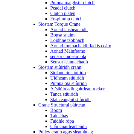
Pumpa maighstir clutch
Peadal clutch
Clutch platen
Fo-phump clutch
Siostam Torque Crane
Aonad taisbeanaidh
Bogsa snaim
Loidhne taobhach
Aonad mothachaidh fad is ceàrn
Aonad Mainframe
sensor cuideam ola
Sensor teannachadh
Siostam stiùiridh crann
Siolandair stiùiridh
Uidheam stiùiridh
Pumpa ola stiùiridh
A ’stiùireadh gàirdean rocker
Tanca stiùiridh
Slat ceangail stiùiridh
Crane Structural pàirtean
Boom
Taic chas
Faidhle ròpa
Clàr cuairteachaidh
Pulley crann agus sleamhnag