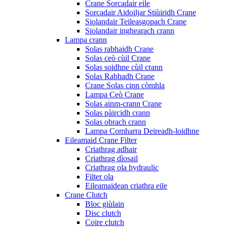
Crane Sorcadair eile
Sorcadair Aidoiljar Stiùiridh Crane
Siolandair Teileasgopach Crane
Siolandair inghearach crann
Lampa crann
Solas rabhaidh Crane
Solas ceò cùil Crane
Solas soidhne cùil crann
Solas Rabhadh Crane
Crane Solas cinn còmhla
Lampa Ceò Crane
Solas ainm-crann Crane
Solas pàircidh crann
Solas obrach crann
Lampa Comharra Deireadh-loidhne
Eileamaid Crane Filter
Criathrag adhair
Criathrag dìosail
Criathrag ola hydraulic
Filter ola
Eileamaidean criathra eile
Crane Clutch
Bloc giùlain
Disc clutch
Coire clutch