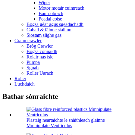
Wiper
Motor motair cuimreach
Bann-obrach
Peadal coise
Bogsa gèar agus sgeadachadh
Càball & fàinne stàilinn
Siostam slighe gas
Crann crawler
Bròg Crawler
Bogsa connaidh
Rolair nas ìsle
Pumpa
Sguab
Roller Uarach
Roller
Luchdaich
Bathar sònraichte
Plastaig neartaichte le snàithleach glainne
Mmnipulate Ventriculus