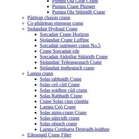
Pumpa Ola Gear Crane
Pumpa Crane Plunger
Pumpa Ola Stiùiridh Crane
Pàirtean chassis crann
Co-phàirtean einnsean crann
Siolandair Hydraul Crane
Sorcadair Crane Horizon
Siolandair Crane Luffing
Sorcadair outrigger crann No.5
Crane Sorcadair eile
Sorcadair Aidoiljar Stiùiridh Crane
Siolandair Teileasgopach Crane
Siolandair inghearach crann
Lampa crann
Solas rabhaidh Crane
Solas ceò cùil Crane
Solas soidhne cùil crann
Solas Rabhadh Crane
Crane Solas cinn còmhla
Lampa Ceò Crane
Solas ainm-crann Crane
Solas pàircidh crann
Solas obrach crann
Lampa Comharra Deireadh-loidhne
Eileamaid Crane Filter