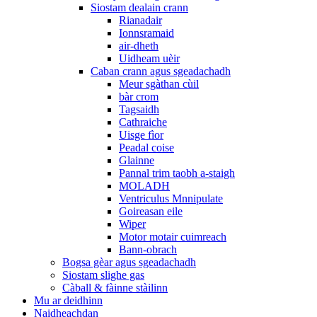
Siostam dealain crann
Rianadair
Ionnsramaid
air-dheth
Uidheam uèir
Caban crann agus sgeadachadh
Meur sgàthan cùil
bàr crom
Tagsaidh
Cathraiche
Uisge fìor
Peadal coise
Glainne
Pannal trim taobh a-staigh
MOLADH
Ventriculus Mnnipulate
Goireasan eile
Wiper
Motor motair cuimreach
Bann-obrach
Bogsa gèar agus sgeadachadh
Siostam slighe gas
Càball & fàinne stàilinn
Mu ar deidhinn
Naidheachdan