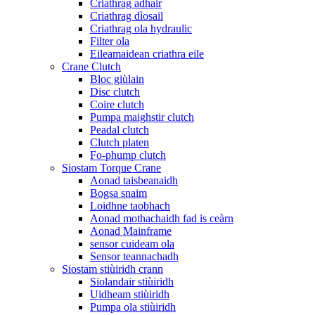
Criathrag adhair
Criathrag dìosail
Criathrag ola hydraulic
Filter ola
Eileamaidean criathra eile
Crane Clutch
Bloc giùlain
Disc clutch
Coire clutch
Pumpa maighstir clutch
Peadal clutch
Clutch platen
Fo-phump clutch
Siostam Torque Crane
Aonad taisbeanaidh
Bogsa snaim
Loidhne taobhach
Aonad mothachaidh fad is ceàrn
Aonad Mainframe
sensor cuideam ola
Sensor teannachadh
Siostam stiùiridh crann
Siolandair stiùiridh
Uidheam stiùiridh
Pumpa ola stiùiridh