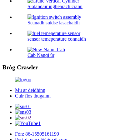
Siolandair inghearach crann
Seanadh suidse lasachaidh
sensor temeperature connaidh
Cab Nanqi ùr
Bròg Crawler
Mu ar deidhinn
Cuir fios thugainn
Fòn: 86-15505161199
Post-d: eyuzjt@gmail.com