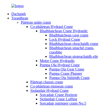
Dachaigh
Toraidhean
Pàirtean spàin crann
Co-phàirtean Hydraul Crane
Bhalbhaichean Crane Hydraulic
Bhalbhaichean casg crann
Lock Hydraul Crane
Bhalbhaichean obrachaidh crann
Bhalbhaichean smachd crann-
craoibhe
Bhalbhaichean uisgeachaidh eile
Motor Crane Hydraulic
Pumpa Ola Hydraul Crane
Pumpa Ola Gear Crane
Pumpa Crane Plunger
Pumpa Ola Stiùiridh Crane
Pàirtean chassis crann
Co-phàirtean einnsean crann
Siolandair Hydraul Crane
Sorcadair Crane Horizon
Siolandair Crane Luffing
Sorcadair outrigger crann No.5