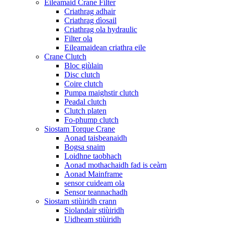
Eileamaid Crane Filter
Criathrag adhair
Criathrag dìosail
Criathrag ola hydraulic
Filter ola
Eileamaidean criathra eile
Crane Clutch
Bloc giùlain
Disc clutch
Coire clutch
Pumpa maighstir clutch
Peadal clutch
Clutch platen
Fo-phump clutch
Siostam Torque Crane
Aonad taisbeanaidh
Bogsa snaim
Loidhne taobhach
Aonad mothachaidh fad is ceàrn
Aonad Mainframe
sensor cuideam ola
Sensor teannachadh
Siostam stiùiridh crann
Siolandair stiùiridh
Uidheam stiùiridh