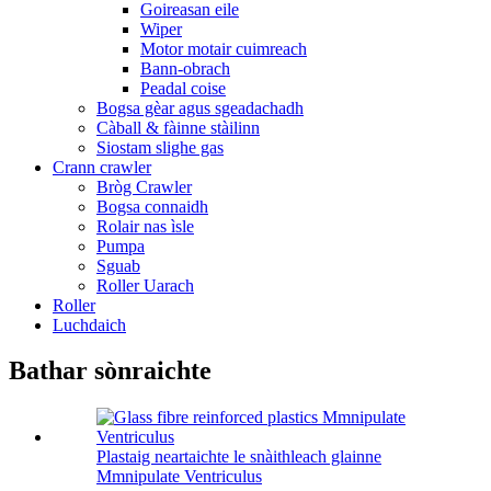
Goireasan eile
Wiper
Motor motair cuimreach
Bann-obrach
Peadal coise
Bogsa gèar agus sgeadachadh
Càball & fàinne stàilinn
Siostam slighe gas
Crann crawler
Bròg Crawler
Bogsa connaidh
Rolair nas ìsle
Pumpa
Sguab
Roller Uarach
Roller
Luchdaich
Bathar sònraichte
Plastaig neartaichte le snàithleach glainne
Mmnipulate Ventriculus