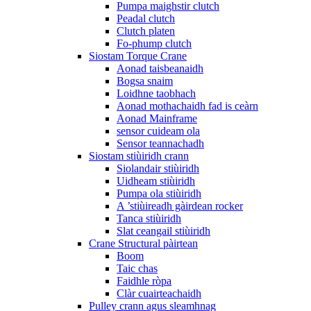
Pumpa maighstir clutch
Peadal clutch
Clutch platen
Fo-phump clutch
Siostam Torque Crane
Aonad taisbeanaidh
Bogsa snaim
Loidhne taobhach
Aonad mothachaidh fad is ceàrn
Aonad Mainframe
sensor cuideam ola
Sensor teannachadh
Siostam stiùiridh crann
Siolandair stiùiridh
Uidheam stiùiridh
Pumpa ola stiùiridh
A ’stiùireadh gàirdean rocker
Tanca stiùiridh
Slat ceangail stiùiridh
Crane Structural pàirtean
Boom
Taic chas
Faidhle ròpa
Clàr cuairteachaidh
Pulley crann agus sleamhnag