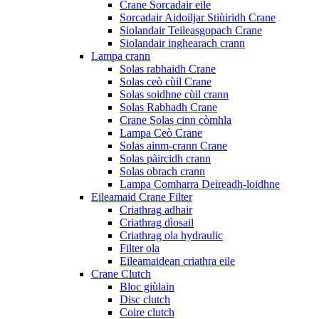
Crane Sorcadair eile
Sorcadair Aidoiljar Stiùiridh Crane
Siolandair Teileasgopach Crane
Siolandair inghearach crann
Lampa crann
Solas rabhaidh Crane
Solas ceò cùil Crane
Solas soidhne cùil crann
Solas Rabhadh Crane
Crane Solas cinn còmhla
Lampa Ceò Crane
Solas ainm-crann Crane
Solas pàircidh crann
Solas obrach crann
Lampa Comharra Deireadh-loidhne
Eileamaid Crane Filter
Criathrag adhair
Criathrag dìosail
Criathrag ola hydraulic
Filter ola
Eileamaidean criathra eile
Crane Clutch
Bloc giùlain
Disc clutch
Coire clutch