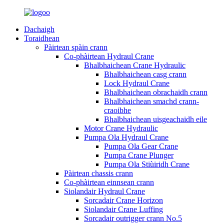
Dachaigh
Toraidhean
Pàirtean spàin crann
Co-phàirtean Hydraul Crane
Bhalbhaichean Crane Hydraulic
Bhalbhaichean casg crann
Lock Hydraul Crane
Bhalbhaichean obrachaidh crann
Bhalbhaichean smachd crann-
craoibhe
Bhalbhaichean uisgeachaidh eile
Motor Crane Hydraulic
Pumpa Ola Hydraul Crane
Pumpa Ola Gear Crane
Pumpa Crane Plunger
Pumpa Ola Stiùiridh Crane
Pàirtean chassis crann
Co-phàirtean einnsean crann
Siolandair Hydraul Crane
Sorcadair Crane Horizon
Siolandair Crane Luffing
Sorcadair outrigger crann No.5