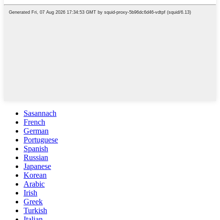
Sasannach
French
German
Portuguese
Spanish
Russian
Japanese
Korean
Arabic
Irish
Greek
Turkish
Italian