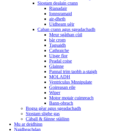
Siostam dealain crann
Rianadair
Ionnsramaid
air-dheth
Uidheam uèir
Caban crann agus sgeadachadh
Meur sgàthan cùil
bàr crom
Tagsaidh
Cathraiche
Uisge fìor
Peadal coise
Glainne
Pannal trim taobh a-staigh
MOLADH
Ventriculus Mnnipulate
Goireasan eile
Wiper
Motor motair cuimreach
Bann-obrach
Bogsa gèar agus sgeadachadh
Siostam slighe gas
Càball & fàinne stàilinn
Mu ar deidhinn
Naidheachdan