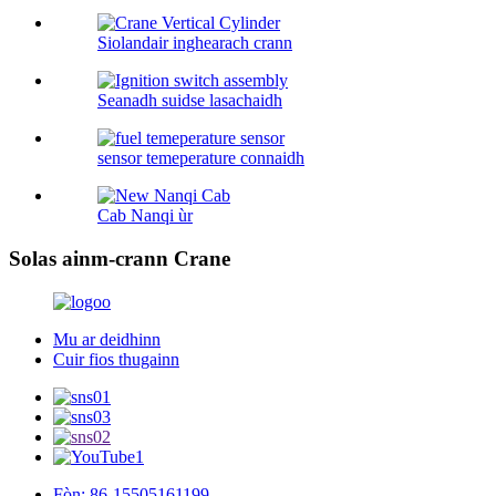
Siolandair inghearach crann
Seanadh suidse lasachaidh
sensor temeperature connaidh
Cab Nanqi ùr
Solas ainm-crann Crane
Mu ar deidhinn
Cuir fios thugainn
Fòn: 86-15505161199