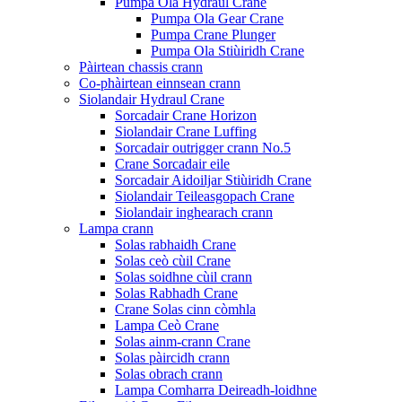
Pumpa Ola Hydraul Crane
Pumpa Ola Gear Crane
Pumpa Crane Plunger
Pumpa Ola Stiùiridh Crane
Pàirtean chassis crann
Co-phàirtean einnsean crann
Siolandair Hydraul Crane
Sorcadair Crane Horizon
Siolandair Crane Luffing
Sorcadair outrigger crann No.5
Crane Sorcadair eile
Sorcadair Aidoiljar Stiùiridh Crane
Siolandair Teileasgopach Crane
Siolandair inghearach crann
Lampa crann
Solas rabhaidh Crane
Solas ceò cùil Crane
Solas soidhne cùil crann
Solas Rabhadh Crane
Crane Solas cinn còmhla
Lampa Ceò Crane
Solas ainm-crann Crane
Solas pàircidh crann
Solas obrach crann
Lampa Comharra Deireadh-loidhne