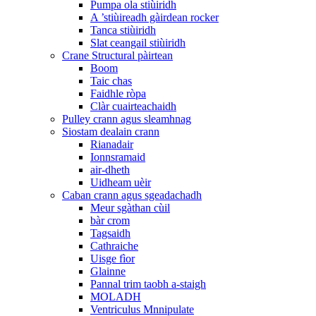
Pumpa ola stiùiridh
A ’stiùireadh gàirdean rocker
Tanca stiùiridh
Slat ceangail stiùiridh
Crane Structural pàirtean
Boom
Taic chas
Faidhle ròpa
Clàr cuairteachaidh
Pulley crann agus sleamhnag
Siostam dealain crann
Rianadair
Ionnsramaid
air-dheth
Uidheam uèir
Caban crann agus sgeadachadh
Meur sgàthan cùil
bàr crom
Tagsaidh
Cathraiche
Uisge fìor
Glainne
Pannal trim taobh a-staigh
MOLADH
Ventriculus Mnnipulate