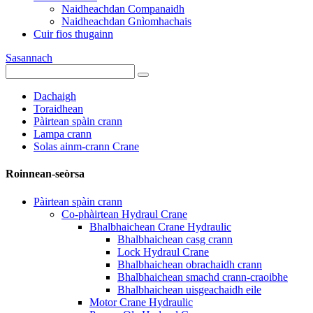
Naidheachdan Companaidh
Naidheachdan Gnìomhachais
Cuir fios thugainn
Sasannach
Dachaigh
Toraidhean
Pàirtean spàin crann
Lampa crann
Solas ainm-crann Crane
Roinnean-seòrsa
Pàirtean spàin crann
Co-phàirtean Hydraul Crane
Bhalbhaichean Crane Hydraulic
Bhalbhaichean casg crann
Lock Hydraul Crane
Bhalbhaichean obrachaidh crann
Bhalbhaichean smachd crann-craoibhe
Bhalbhaichean uisgeachaidh eile
Motor Crane Hydraulic