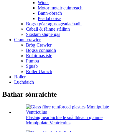
Wiper
Motor motair cuimreach
Bann-obrach
Peadal coise
Bogsa gèar agus sgeadachadh
Càball & fàinne stàilinn
Siostam slighe gas
Crann crawler
Bròg Crawler
Bogsa connaidh
Rolair nas ìsle
Pumpa
Sguab
Roller Uarach
Roller
Luchdaich
Bathar sònraichte
Plastaig neartaichte le snàithleach glainne
Mmnipulate Ventriculus