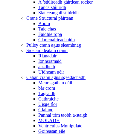
A ’stiùireadh gàirdean rocker
Tanca stiùiridh
Slat ceangail stiùiridh
Crane Structural pàirtean
Boom
Taic chas
Faidhle ròpa
Clàr cuairteachaidh
Pulley crann agus sleamhnag
Siostam dealain crann
Rianadair
Ionnsramaid
air-dheth
Uidheam uèir
Caban crann agus sgeadachadh
Meur sgàthan cùil
bàr crom
Tagsaidh
Cathraiche
Uisge fìor
Glainne
Pannal trim taobh a-staigh
MOLADH
Ventriculus Mnnipulate
Goireasan eile