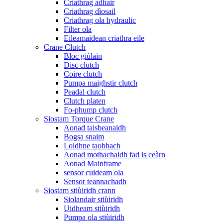
Criathrag adhair
Criathrag dìosail
Criathrag ola hydraulic
Filter ola
Eileamaidean criathra eile
Crane Clutch
Bloc giùlain
Disc clutch
Coire clutch
Pumpa maighstir clutch
Peadal clutch
Clutch platen
Fo-phump clutch
Siostam Torque Crane
Aonad taisbeanaidh
Bogsa snaim
Loidhne taobhach
Aonad mothachaidh fad is ceàrn
Aonad Mainframe
sensor cuideam ola
Sensor teannachadh
Siostam stiùiridh crann
Siolandair stiùiridh
Uidheam stiùiridh
Pumpa ola stiùiridh