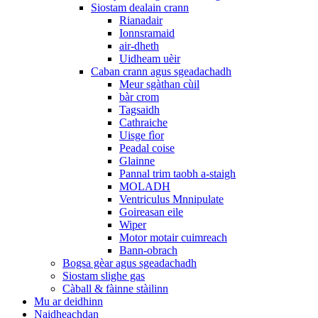
Siostam dealain crann
Rianadair
Ionnsramaid
air-dheth
Uidheam uèir
Caban crann agus sgeadachadh
Meur sgàthan cùil
bàr crom
Tagsaidh
Cathraiche
Uisge fìor
Peadal coise
Glainne
Pannal trim taobh a-staigh
MOLADH
Ventriculus Mnnipulate
Goireasan eile
Wiper
Motor motair cuimreach
Bann-obrach
Bogsa gèar agus sgeadachadh
Siostam slighe gas
Càball & fàinne stàilinn
Mu ar deidhinn
Naidheachdan