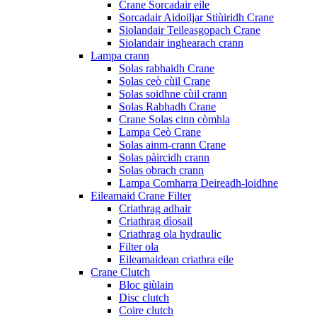
Crane Sorcadair eile
Sorcadair Aidoiljar Stiùiridh Crane
Siolandair Teileasgopach Crane
Siolandair inghearach crann
Lampa crann
Solas rabhaidh Crane
Solas ceò cùil Crane
Solas soidhne cùil crann
Solas Rabhadh Crane
Crane Solas cinn còmhla
Lampa Ceò Crane
Solas ainm-crann Crane
Solas pàircidh crann
Solas obrach crann
Lampa Comharra Deireadh-loidhne
Eileamaid Crane Filter
Criathrag adhair
Criathrag dìosail
Criathrag ola hydraulic
Filter ola
Eileamaidean criathra eile
Crane Clutch
Bloc giùlain
Disc clutch
Coire clutch