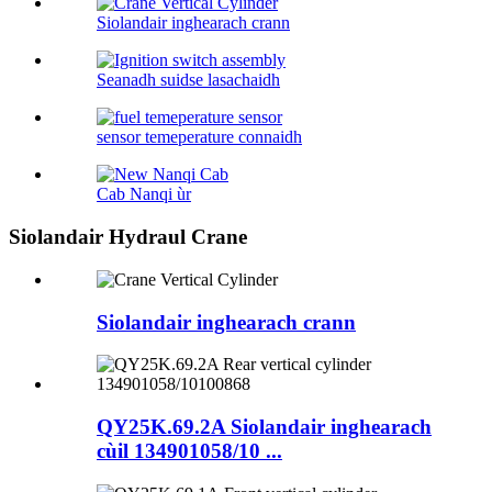
Siolandair inghearach crann
Seanadh suidse lasachaidh
sensor temeperature connaidh
Cab Nanqi ùr
Siolandair Hydraul Crane
Siolandair inghearach crann
QY25K.69.2A Siolandair inghearach
cùil 134901058/10 ...