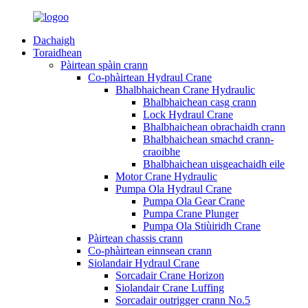
Dachaigh
Toraidhean
Pàirtean spàin crann
Co-phàirtean Hydraul Crane
Bhalbhaichean Crane Hydraulic
Bhalbhaichean casg crann
Lock Hydraul Crane
Bhalbhaichean obrachaidh crann
Bhalbhaichean smachd crann-
craoibhe
Bhalbhaichean uisgeachaidh eile
Motor Crane Hydraulic
Pumpa Ola Hydraul Crane
Pumpa Ola Gear Crane
Pumpa Crane Plunger
Pumpa Ola Stiùiridh Crane
Pàirtean chassis crann
Co-phàirtean einnsean crann
Siolandair Hydraul Crane
Sorcadair Crane Horizon
Siolandair Crane Luffing
Sorcadair outrigger crann No.5