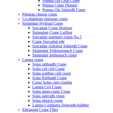
Pumpa Ola Gear Crane
Pumpa Crane Plunger
Pumpa Ola Stiùiridh Crane
Pàirtean chassis crann
Co-phàirtean einnsean crann
Siolandair Hydraul Crane
Sorcadair Crane Horizon
Siolandair Crane Luffing
Sorcadair outrigger crann No.5
Crane Sorcadair eile
Sorcadair Aidoiljar Stiùiridh Crane
Siolandair Teileasgopach Crane
Siolandair inghearach crann
Lampa crann
Solas rabhaidh Crane
Solas ceò cùil Crane
Solas soidhne cùil crann
Solas Rabhadh Crane
Crane Solas cinn còmhla
Lampa Ceò Crane
Solas ainm-crann Crane
Solas pàircidh crann
Solas obrach crann
Lampa Comharra Deireadh-loidhne
Eileamaid Crane Filter