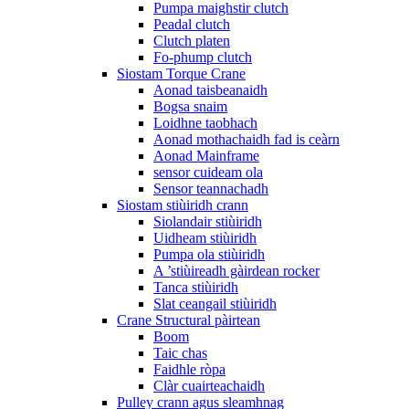
Pumpa maighstir clutch
Peadal clutch
Clutch platen
Fo-phump clutch
Siostam Torque Crane
Aonad taisbeanaidh
Bogsa snaim
Loidhne taobhach
Aonad mothachaidh fad is ceàrn
Aonad Mainframe
sensor cuideam ola
Sensor teannachadh
Siostam stiùiridh crann
Siolandair stiùiridh
Uidheam stiùiridh
Pumpa ola stiùiridh
A ’stiùireadh gàirdean rocker
Tanca stiùiridh
Slat ceangail stiùiridh
Crane Structural pàirtean
Boom
Taic chas
Faidhle ròpa
Clàr cuairteachaidh
Pulley crann agus sleamhnag