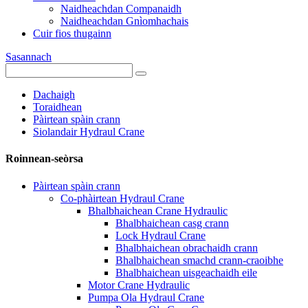
Naidheachdan Companaidh
Naidheachdan Gnìomhachais
Cuir fios thugainn
Sasannach
Dachaigh
Toraidhean
Pàirtean spàin crann
Siolandair Hydraul Crane
Roinnean-seòrsa
Pàirtean spàin crann
Co-phàirtean Hydraul Crane
Bhalbhaichean Crane Hydraulic
Bhalbhaichean casg crann
Lock Hydraul Crane
Bhalbhaichean obrachaidh crann
Bhalbhaichean smachd crann-craoibhe
Bhalbhaichean uisgeachaidh eile
Motor Crane Hydraulic
Pumpa Ola Hydraul Crane