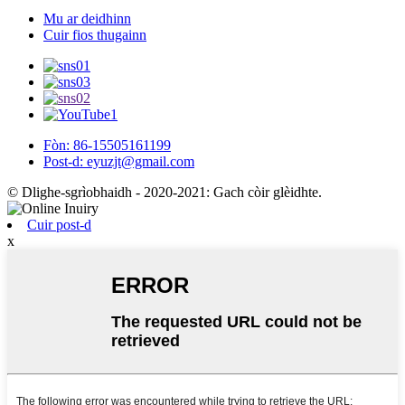
Mu ar deidhinn
Cuir fios thugainn
Fòn: 86-15505161199
Post-d: eyuzjt@gmail.com
© Dlighe-sgrìobhaidh - 2020-2021: Gach còir glèidhte.
Cuir post-d
x