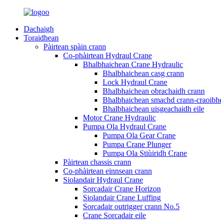
Dachaigh
Toraidhean
Pàirtean spàin crann
Co-phàirtean Hydraul Crane
Bhalbhaichean Crane Hydraulic
Bhalbhaichean casg crann
Lock Hydraul Crane
Bhalbhaichean obrachaidh crann
Bhalbhaichean smachd crann-craoibh
Bhalbhaichean uisgeachaidh eile
Motor Crane Hydraulic
Pumpa Ola Hydraul Crane
Pumpa Ola Gear Crane
Pumpa Crane Plunger
Pumpa Ola Stiùiridh Crane
Pàirtean chassis crann
Co-phàirtean einnsean crann
Siolandair Hydraul Crane
Sorcadair Crane Horizon
Siolandair Crane Luffing
Sorcadair outrigger crann No.5
Crane Sorcadair eile