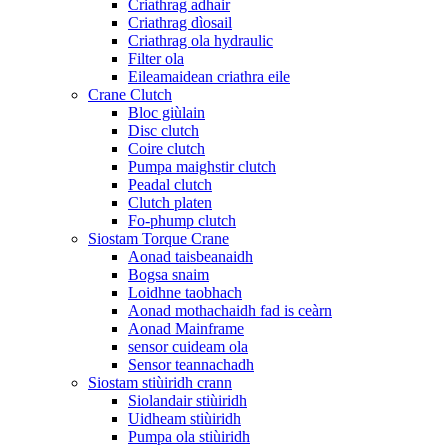
Criathrag adhair
Criathrag dìosail
Criathrag ola hydraulic
Filter ola
Eileamaidean criathra eile
Crane Clutch
Bloc giùlain
Disc clutch
Coire clutch
Pumpa maighstir clutch
Peadal clutch
Clutch platen
Fo-phump clutch
Siostam Torque Crane
Aonad taisbeanaidh
Bogsa snaim
Loidhne taobhach
Aonad mothachaidh fad is ceàrn
Aonad Mainframe
sensor cuideam ola
Sensor teannachadh
Siostam stiùiridh crann
Siolandair stiùiridh
Uidheam stiùiridh
Pumpa ola stiùiridh