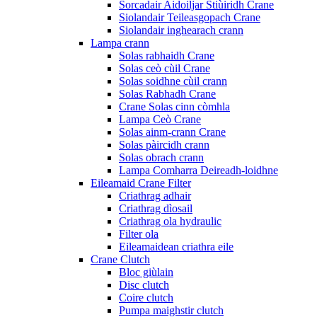
Sorcadair Aidoiljar Stiùiridh Crane
Siolandair Teileasgopach Crane
Siolandair inghearach crann
Lampa crann
Solas rabhaidh Crane
Solas ceò cùil Crane
Solas soidhne cùil crann
Solas Rabhadh Crane
Crane Solas cinn còmhla
Lampa Ceò Crane
Solas ainm-crann Crane
Solas pàircidh crann
Solas obrach crann
Lampa Comharra Deireadh-loidhne
Eileamaid Crane Filter
Criathrag adhair
Criathrag dìosail
Criathrag ola hydraulic
Filter ola
Eileamaidean criathra eile
Crane Clutch
Bloc giùlain
Disc clutch
Coire clutch
Pumpa maighstir clutch