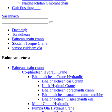
Naidheachdan Gnìomhachais
Cuir fios thugainn
Sasannach
Dachaigh
Toraidhean
Pàirtean spàin crann
Siostam Torque Crane
sensor cuideam ola
Roinnean-seòrsa
Pàirtean spàin crann
Co-phàirtean Hydraul Crane
Bhalbhaichean Crane Hydraulic
Bhalbhaichean casg crann
Lock Hydraul Crane
Bhalbhaichean obrachaidh crann
Bhalbhaichean smachd crann-craoibhe
Bhalbhaichean uisgeachaidh eile
Motor Crane Hydraulic
Pumpa Ola Hydraul Crane