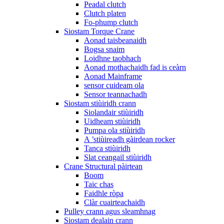
Peadal clutch
Clutch platen
Fo-phump clutch
Siostam Torque Crane
Aonad taisbeanaidh
Bogsa snaim
Loidhne taobhach
Aonad mothachaidh fad is ceàrn
Aonad Mainframe
sensor cuideam ola
Sensor teannachadh
Siostam stiùiridh crann
Siolandair stiùiridh
Uidheam stiùiridh
Pumpa ola stiùiridh
A ’stiùireadh gàirdean rocker
Tanca stiùiridh
Slat ceangail stiùiridh
Crane Structural pàirtean
Boom
Taic chas
Faidhle ròpa
Clàr cuairteachaidh
Pulley crann agus sleamhnag
Siostam dealain crann