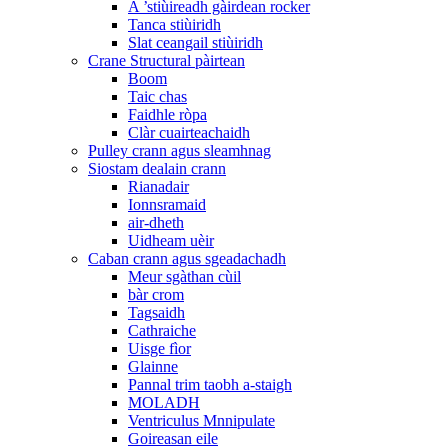
A ’stiùireadh gàirdean rocker
Tanca stiùiridh
Slat ceangail stiùiridh
Crane Structural pàirtean
Boom
Taic chas
Faidhle ròpa
Clàr cuairteachaidh
Pulley crann agus sleamhnag
Siostam dealain crann
Rianadair
Ionnsramaid
air-dheth
Uidheam uèir
Caban crann agus sgeadachadh
Meur sgàthan cùil
bàr crom
Tagsaidh
Cathraiche
Uisge fìor
Glainne
Pannal trim taobh a-staigh
MOLADH
Ventriculus Mnnipulate
Goireasan eile