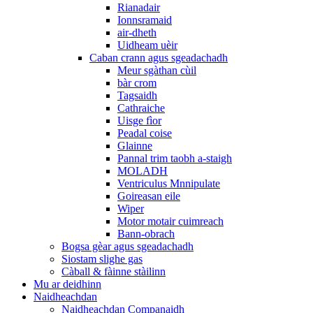
Rianadair
Ionnsramaid
air-dheth
Uidheam uèir
Caban crann agus sgeadachadh
Meur sgàthan cùil
bàr crom
Tagsaidh
Cathraiche
Uisge fìor
Peadal coise
Glainne
Pannal trim taobh a-staigh
MOLADH
Ventriculus Mnnipulate
Goireasan eile
Wiper
Motor motair cuimreach
Bann-obrach
Bogsa gèar agus sgeadachadh
Siostam slighe gas
Càball & fàinne stàilinn
Mu ar deidhinn
Naidheachdan
Naidheachdan Companaidh