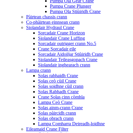
Pumpa Ola Gear Crane
Pumpa Crane Plunger
Pumpa Ola Stiùiridh Crane
Pàirtean chassis crann
Co-phàirtean einnsean crann
Siolandair Hydraul Crane
Sorcadair Crane Horizon
Siolandair Crane Luffing
Sorcadair outrigger crann No.5
Crane Sorcadair eile
Sorcadair Aidoiljar Stiùiridh Crane
Siolandair Teileasgopach Crane
Siolandair inghearach crann
Lampa crann
Solas rabhaidh Crane
Solas ceò cùil Crane
Solas soidhne cùil crann
Solas Rabhadh Crane
Crane Solas cinn còmhla
Lampa Ceò Crane
Solas ainm-crann Crane
Solas pàircidh crann
Solas obrach crann
Lampa Comharra Deireadh-loidhne
Eileamaid Crane Filter